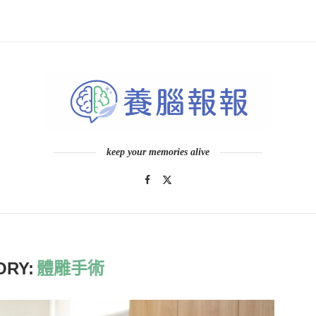
keep your memories alive
ORY:
體雕手術