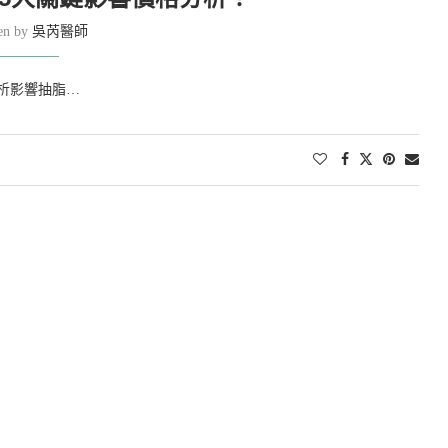
ten by
吳芮醫師
析影響抽脂…