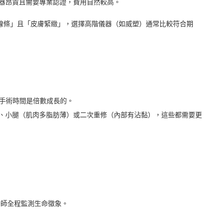
器昂貴且需要專業認證，費用自然較高。
線條」且「皮膚緊緻」，選擇高階儀器（如威塑）通常比較符合期
體力與手術時間是倍數成長的。
、小腿（肌肉多脂肪薄）或二次重修（內部有沾黏），這些都需要更
醫師全程監測生命徵象。