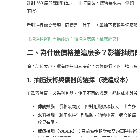
針對 360 度的線條雕塑，手術時間長、技術要求高。例
下線）。
看到這裡你會發現，同樣是「肚子」，單抽下腹跟整個腰
【神經科醫師專業診療：腦神經疾病，權威解惑】
二、為什麼價格差這麼多？影響抽脂
除了部位大小，還有哪些因素決定了最終報價？以下這 5 
1. 抽脂技術與儀器的選擇（硬體成本）
工欲善其事，必先利其器。使用不同的機器，耗材成本與
傳統抽脂：
價格最親民，但對組織破壞較大，出血多
水刀抽脂：
利用水柱沖刷脂肪，價格中等，適合怕痛
效果有限。
威塑抽脂（VASER）：
目前價格相對較高的高階技術