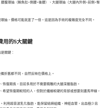
如：腰腹環抽（鮪魚肚+側腰+後腰）、大腿環抽（大腿內外側+前側+臀
腹環抽，價格可能就差了一倍。這是因為手術的複雜度完全不同。
費用的5大關鍵
點是關鍵：
設備折舊都不同，自然反映在價格上。
、恢復期長，目前多用於不需要精雕的大腿深層脂肪。
、希望恢復期較短的人，但對於纖維較硬的背部或想要刻畫馬甲線，
。利用超音波乳化脂肪，能保留結締組織、神經血管，出血極少且