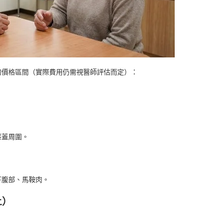
的價格區間（實際費用仍需視醫師評估而定）：
膝蓋周圍。
下腹部、馬鞍肉。
上）