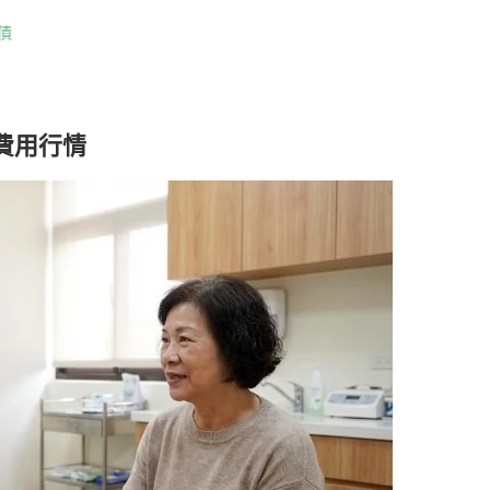
債
費用行情