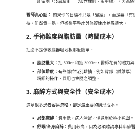
能做到「淺層精雕」（如六塊肌、馬甲線）。因為儀
醫師真心話：
如果你的目標不只是「變瘦」，而是要「有
待，雖然貴一點，但術後平整度與修復速度差異很大。
2. 手術難度與脂肪量（時間成本）
抽脂不是像吸塵器吸地板那麼簡單。
脂肪量大：
抽 500cc 和抽 3000cc，醫師花費的
部位難度：
有些部位特別難抽，例如背部（纖維厚）
精細的操作，費用也會隨之調整。
3. 麻醉方式與安全性（安全成本）
這是很多患者容易忽略，卻是最重要的隱形成本。
局部麻醉：
費用低，病人清醒，僅適用於極小範圍。
舒眠/全身麻醉：
費用較高，因為必須聘請專科麻醉