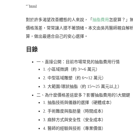
“`html
對於許多渴望改善體態的人來說，「
抽脂費用
怎麼算？」無
價格落差，常常讓人摸不著頭緒。本文由吳芮醫師親自解
算，做出最適合自己的安心選擇。
目錄
一、直接公開：目前市場常見的抽脂費用行情
1. 小區域微調（約 3～6 萬元）
2. 中型區域雕塑（約 6～12 萬元）
3. 大範圍/環狀抽脂（約 15～25 萬元以上）
二、為什麼價格差這麼多？影響抽脂費用的5大關鍵
1. 抽脂技術與儀器的選擇（硬體成本）
2. 手術難度與脂肪量（時間成本）
3. 麻醉方式與安全性（安全成本）
4. 醫師的經驗與技術（專業價值）