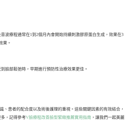
音波療程通常在1到2個月內會開始持續刺激膠原蛋白生成，效果在3
效果。
覺到臉部鬆弛時，早期進行預防性治療效果更佳。
知識、患者的配合度以及術後護理的重視。這些關鍵因素的有效結合，
更多，記得參考
V臉療程改善臉型緊緻推薦實用指南
，讓我們一起美麗