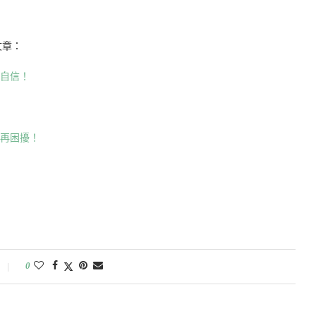
文章：
拾自信！
不再困擾！
0