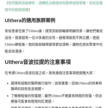
【吳芮醫師深度解析：酒糟肌治療順序與醫學進階策略，告別反覆
發作的臉部困擾】
Ulthera的適用族群案例
有些患者在做了Ulthera後，感受到臉部輪廓明顯改善，讓他們重拾
自信。我曾經有一位30多歲的女性，總覺得臉型不夠立體，透過
Ulthera療程後，她的臉部線條變得更加清晰，讓她在朋友聚會中也
能自信滿滿。
Ulthera音波拉提的注意事項
在考慮Ulthera音波拉提之前，我有幾個注意事項想提醒大家：
選擇有經驗的醫師進行施作：這很重要，因為Ulthera的效果與
醫師的技術息息相關。
了解療程後的恢復期：雖然Ulthera不需要長時間的恢復，但治
療後可能會有輕微的紅潤感。