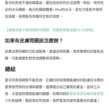
夏天的保濕不僅依賴產品，還包括良好的生活習慣。例如，保持充
足的水分攝取，每日約攝取體重×30ml的水分，並在冷氣房中使用
加濕器，這樣能有效維持空氣的濕度。
【破解減重卡關與復胖的關鍵：荷爾蒙調整減重的3大策略】
如果有皮膚問題該怎麼辦？
如果出現持續的泛紅或脫屑，建議及時就醫，尋求專業的診斷和治
療，可能需要針對性地調整保濕策略。
總結
夏天的保濕絕對不能忽視。正確的保濕策略能讓你的肌膚在炎熱的
夏季依然保持水潤與健康。選擇適合自己膚質的產品，並持之以
恆，才是達到理想肌膚的關鍵。如果你對於
夏季保濕攻略與膚質對
策
仍有疑問，歡迎來診所諮詢，我們會為你提供最適合的建議！