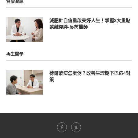
健康資訊
減肥針自信重啟美好人生！掌握3大重點
遠離復胖-吳芮醫師
再生醫學
荷爾蒙痘怎麼消？改善生理期下巴痘4對
策