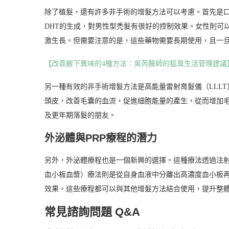
除了植髮，還有許多非手術的增髮方法可以考慮。首先是口服與
DHT的生成，對男性型禿髮有很好的控制效果。女性則可以考
激生長。但需要注意的是，這些藥物需要長期使用，且一
【改善腋下異味的4種方法：吳芮醫師的狐臭生活管理建議
另一種有效的非手術增髮方法是高能量雷射育髮儀（LLL
頭皮，改善毛囊的血流，促進細胞能量的產生，從而增加
及更年期落髮的朋友。
外泌體與PRP療程的潛力
另外，外泌體療程也是一個新興的選擇。這種療法透過注射
血小板血漿）療法則是從自身血液中分離出高濃度血小板
效果。這些療程都可以與其他增髮方法結合使用，提升整
常見諮詢問題 Q&A