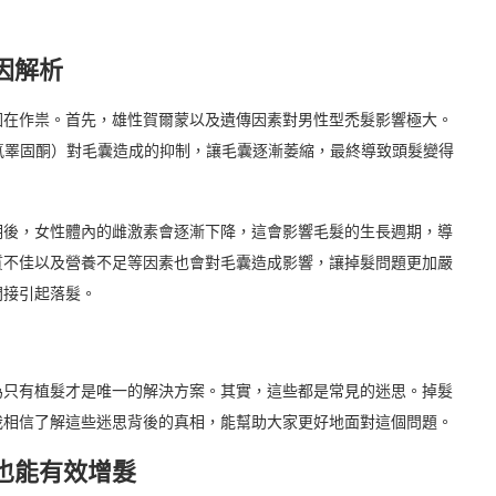
因解析
因在作祟。首先，雄性賀爾蒙以及遺傳因素對男性型禿髮影響極大。
氫睪固酮）對毛囊造成的抑制，讓毛囊逐漸萎縮，最終導致頭髮變得
期後，女性體內的雌激素會逐漸下降，這會影響毛髮的生長週期，導
質不佳以及營養不足等因素也會對毛囊造成影響，讓掉髮問題更加嚴
間接引起落髮。
為只有植髮才是唯一的解決方案。其實，這些都是常見的迷思。掉髮
我相信了解這些迷思背後的真相，能幫助大家更好地面對這個問題。
也能有效增髮