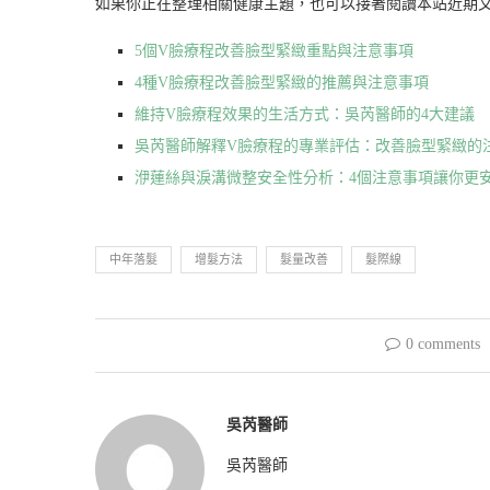
如果你正在整理相關健康主題，也可以接著閱讀本站近期
5個V臉療程改善臉型緊緻重點與注意事項
4種V臉療程改善臉型緊緻的推薦與注意事項
維持V臉療程效果的生活方式：吳芮醫師的4大建議
吳芮醫師解釋V臉療程的專業評估：改善臉型緊緻的
洢蓮絲與淚溝微整安全性分析：4個注意事項讓你更
中年落髮
增髮方法
髮量改善
髮際線
0 comments
吳芮醫師
吳芮醫師