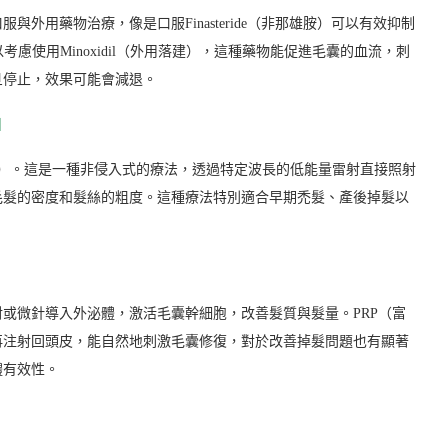
外用藥物治療，像是口服Finasteride（非那雄胺）可以有效抑制
慮使用Minoxidil（外用落建），這種藥物能促進毛囊的血流，刺
旦停止，效果可能會減退。
】
T）。這是一種非侵入式的療法，透過特定波長的低能量雷射直接照射
毛髮的密度和髮絲的粗度。這種療法特別適合早期禿髮、產後掉髮以
或微針導入外泌體，激活毛囊幹細胞，改善髮質與髮量。PRP（富
再注射回頭皮，能自然地刺激毛囊修復，對於改善掉髮問題也有顯著
體有效性。