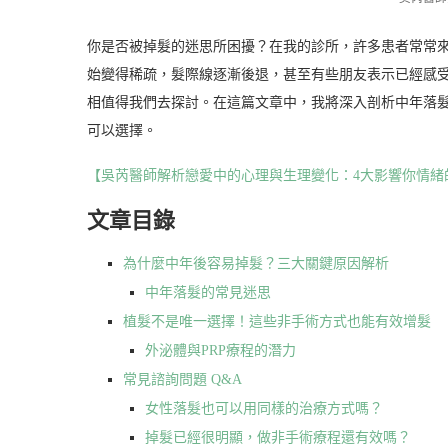
你是否被掉髮的迷思所困擾？在我的診所，許多患者常常
始變得稀疏，髮際線逐漸後退，甚至有些朋友表示已經感
相值得我們去探討。在這篇文章中，我將深入剖析中年落
可以選擇。
【吳芮醫師解析戀愛中的心理與生理變化：4大影響你情緒
文章目錄
為什麼中年後容易掉髮？三大關鍵原因解析
中年落髮的常見迷思
植髮不是唯一選擇！這些非手術方式也能有效增髮
外泌體與PRP療程的潛力
常見諮詢問題 Q&A
女性落髮也可以用同樣的治療方式嗎？
掉髮已經很明顯，做非手術療程還有效嗎？