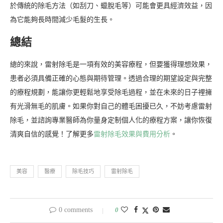
於傳統的除毛方法（如刮刀、蠟脫毛等）可能會更具經濟效益，因
為它能夠長時間減少毛髮的生長。
總結
總的來說，雷射除毛是一項有效的美容療程，但要獲得理想效果，
患者必須具備正確的心態與期待管理。透過合理的期望設定與完整
的療程規劃，能讓你更輕鬆地享受除毛過程，並在未來的日子裡擁
有光滑無毛的肌膚。如果你對自己的體毛困擾已久，不妨考慮雷射
除毛，並諮詢專業醫師為你量身定制個人化的療程方案，讓你恢復
清爽自信的感覺！了解更多
雷射除毛效果與費用分析
。
美容
醫療
除毛技巧
雷射除毛
0 comments
0