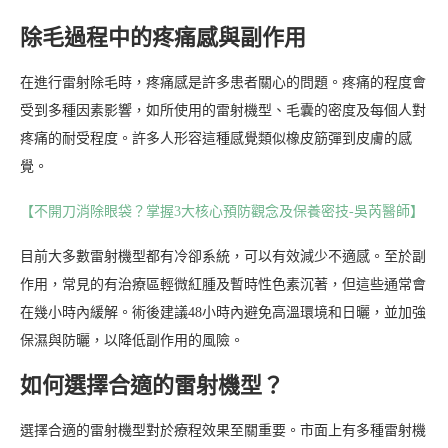
除毛過程中的疼痛感與副作用
在進行雷射除毛時，疼痛感是許多患者關心的問題。疼痛的程度會
受到多種因素影響，如所使用的雷射機型、毛囊的密度及每個人對
疼痛的耐受程度。許多人形容這種感覺類似橡皮筋彈到皮膚的感
覺。
【不開刀消除眼袋？掌握3大核心預防觀念及保養密技-吳芮醫師】
目前大多數雷射機型都有冷卻系統，可以有效減少不適感。至於副
作用，常見的有治療區輕微紅腫及暫時性色素沉著，但這些通常會
在幾小時內緩解。術後建議48小時內避免高溫環境和日曬，並加強
保濕與防曬，以降低副作用的風險。
如何選擇合適的雷射機型？
選擇合適的雷射機型對於療程效果至關重要。市面上有多種雷射機