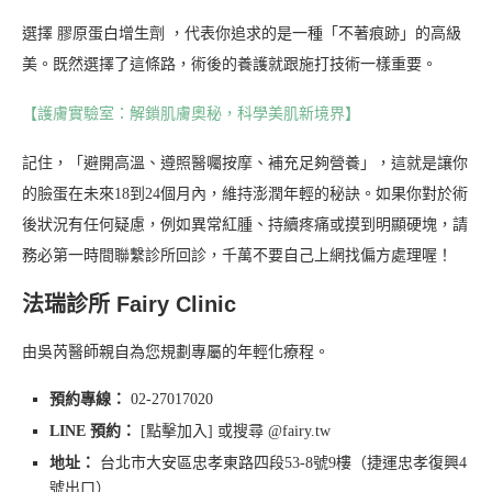
選擇 膠原蛋白增生劑 ，代表你追求的是一種「不著痕跡」的高級
美。既然選擇了這條路，術後的養護就跟施打技術一樣重要。
【護膚實驗室：解鎖肌膚奧秘，科學美肌新境界】
記住，「避開高溫、遵照醫囑按摩、補充足夠營養」，這就是讓你
的臉蛋在未來18到24個月內，維持澎潤年輕的秘訣。如果你對於術
後狀況有任何疑慮，例如異常紅腫、持續疼痛或摸到明顯硬塊，請
務必第一時間聯繫診所回診，千萬不要自己上網找偏方處理喔！
法瑞診所 Fairy Clinic
由吳芮醫師親自為您規劃專屬的年輕化療程。
預約專線：
02-27017020
LINE 預約：
[點擊加入] 或搜尋 @fairy.tw
地址：
台北市大安區忠孝東路四段53-8號9樓（捷運忠孝復興4
號出口）