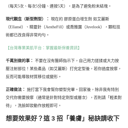
（每天5次、每次5分鐘、連按5天），是為了避免粉末結塊。
現代觀念（新型劑型）：
現在的 膠原蛋白增生劑 如艾麗斯
（Ellansé）、精靈針（AestheFill）或喬雅露（Juvelook），顆粒技
術都已改良得非常均勻。
【台灣專業美肌平台：掌握最新保養資訊】
千萬別做的事：
不要在沒有醫師指示下，自己用力搓揉或大力按
壓注射部位！某些產品（如艾麗斯）打完定型後，若你過度按摩，
反而可能導致材質移位或變形。
正確做法：
施打當下我會幫你塑型完畢。回家後，除非我有特別
交代你需要按摩（通常是針對特定劑型或層次），否則請「輕柔對
待」，洗臉卸妝動作放輕即可。
想要效果好？這 3 招「養膚」秘訣請收下