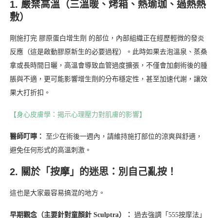
1. 嚴禁高溫（三溫暖、烤箱、熱瑜珈、過熱熱
敷）
剛施打完 膠原蛋白增生劑 的部位，內部組織正在經歷輕微的發炎
反應（這是啟動膠原新生的必要過程）。此時如果去泡溫泉、蒸桑
拿或長時間日曬，高溫會導致血管過度擴張，不僅會加劇術後的腫
脹與不適，更可能影響增生劑的分布穩定性，甚至加速代謝，讓效
果大打折扣。
【身心皮膚學：揭示心理壓力對肌膚的影響】
醫師叮嚀：
至少在術後一週內，請維持施打部位的涼爽與舒適，
避免任何形式的高溫刺激。
2. 關於「按摩」的迷思：別自己亂按！
這也是大家最容易搞混的地方。
早期觀念（主要針對童顏針 Sculptra）：
過去強調「555按摩法」