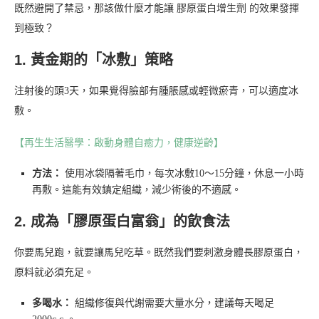
既然避開了禁忌，那該做什麼才能讓 膠原蛋白增生劑 的效果發揮
到極致？
1. 黃金期的「冰敷」策略
注射後的頭3天，如果覺得臉部有腫脹感或輕微瘀青，可以適度冰
敷。
【再生生活醫學：啟動身體自癒力，健康逆齡】
方法：
使用冰袋隔著毛巾，每次冰敷10～15分鐘，休息一小時
再敷。這能有效鎮定組織，減少術後的不適感。
2. 成為「膠原蛋白富翁」的飲食法
你要馬兒跑，就要讓馬兒吃草。既然我們要刺激身體長膠原蛋白，
原料就必須充足。
多喝水：
組織修復與代謝需要大量水分，建議每天喝足