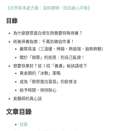
【天然草本處方籤：溫和調理，找回身心平衡】
目錄
為什麼膠原蛋白增生劑需要特殊保養？
術後保養指南：千萬別做這件事！
嚴禁高溫（三溫暖、烤箱、熱瑜珈、過熱熱敷）
關於「按摩」的迷思：別自己亂按！
想要效果好？這 3 招「養膚」秘訣請收下
黃金期的「冰敷」策略
成為「膠原蛋白富翁」的飲食法
給予時間，保持耐心
吳醫師的真心話
文章目錄
目錄