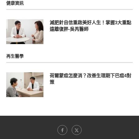
健康資訊
減肥針自信重啟美好人生！掌握3大重點
遠離復胖-吳芮醫師
再生醫學
荷爾蒙痘怎麼消？改善生理期下巴痘4對
策