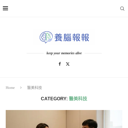
keep your memories alive
Home
醫美科技
CATEGORY:
醫美科技