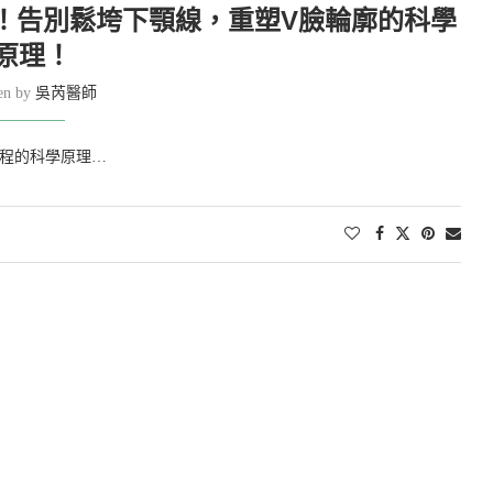
！告別鬆垮下顎線，重塑V臉輪廓的科學
原理！
ten by
吳芮醫師
程的科學原理…