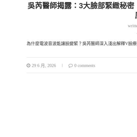
吳芮醫師揭露：3大臉部緊緻秘密
writ
為什麼電波音波能讓臉變緊？吳芮醫師深入淺出解釋V臉療
29 6 月, 2026
0 comments