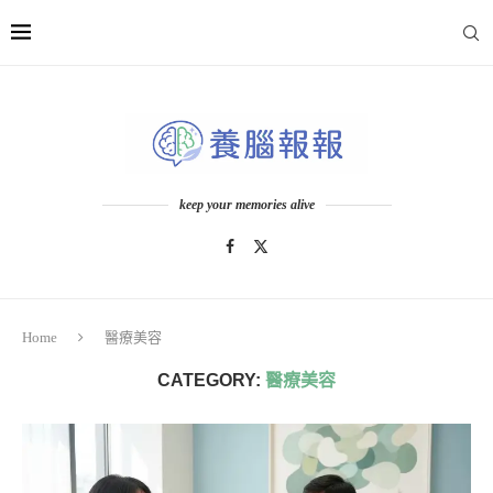
keep your memories alive
Home
醫療美容
CATEGORY:
醫療美容