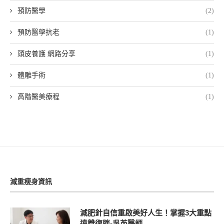
預防醫學
(2)
預防醫學抗老
(1)
頭皮養護 網路分享
(1)
體雕手術
(1)
高階醫美療程
(1)
減重瘦身資訊
減肥針自信重啟美好人生！掌握3大重點
遠離復胖-吳芮醫師