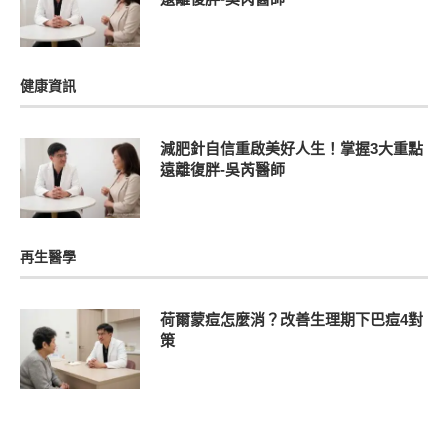
健康資訊
減肥針自信重啟美好人生！掌握3大重點
遠離復胖-吳芮醫師
再生醫學
荷爾蒙痘怎麼消？改善生理期下巴痘4對
策