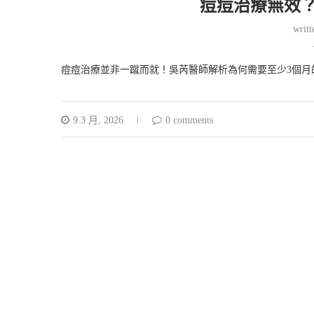
痘痘治療無效
writ
痘痘治療並非一蹴而就！吳芮醫師解析為何需要至少3個月
9 3 月, 2026
0 comments