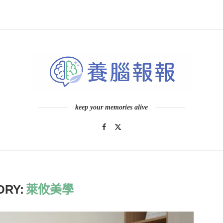
keep your memories alive
ORY:
萊攸美學