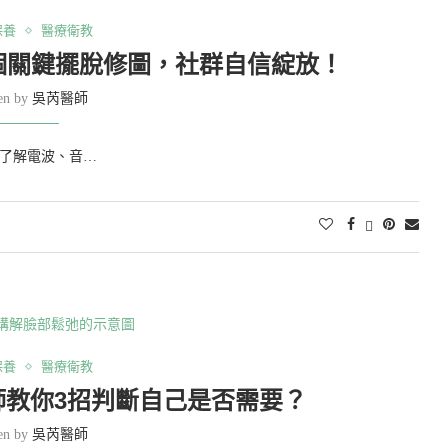
保養
醫療衛教
個關鍵擺脫修圖，社群自信綻放！
ten by
吳芮醫師
了解電波、音…
保養
醫療衛教
師教你3招判斷自己是否需要？
ten by
吳芮醫師