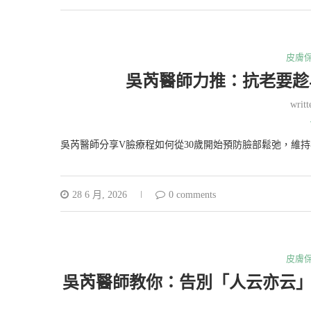
皮膚
吳芮醫師力推：抗老要趁
writ
吳芮醫師分享V臉療程如何從30歲開始預防臉部鬆弛，維
28 6 月, 2026
0 comments
皮膚
吳芮醫師教你：告別「人云亦云」