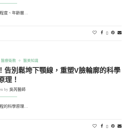
程度、年齡層…
醫療衛教
醫美知識
！告別鬆垮下顎線，重塑V臉輪廓的科學
原理！
ten by
吳芮醫師
程的科學原理…