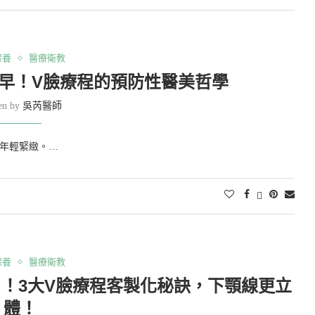
保養
醫療衛教
早！V臉療程的預防性醫美哲學
ten by
吳芮醫師
持年輕緊緻。…
保養
醫療衛教
！3大V臉療程客製化秘訣，下顎線更立
體！