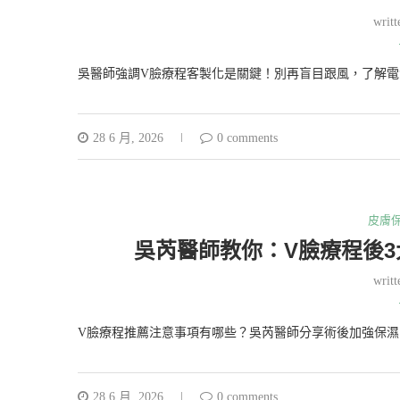
writ
吳醫師強調V臉療程客製化是關鍵！別再盲目跟風，了解電
28 6 月, 2026
0 comments
皮膚
吳芮醫師教你：V臉療程後
writ
V臉療程推薦注意事項有哪些？吳芮醫師分享術後加強保濕
28 6 月, 2026
0 comments