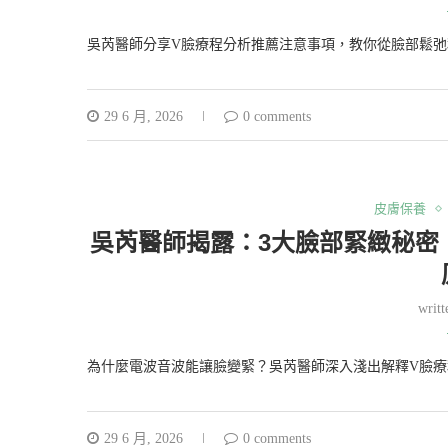
吳芮醫師分享V臉療程分析推薦注意事項，教你從臉部鬆弛
29 6 月, 2026
0 comments
皮膚保養
吳芮醫師揭露：3大臉部緊緻秘密
writ
為什麼電波音波能讓臉變緊？吳芮醫師深入淺出解釋V臉療
29 6 月, 2026
0 comments