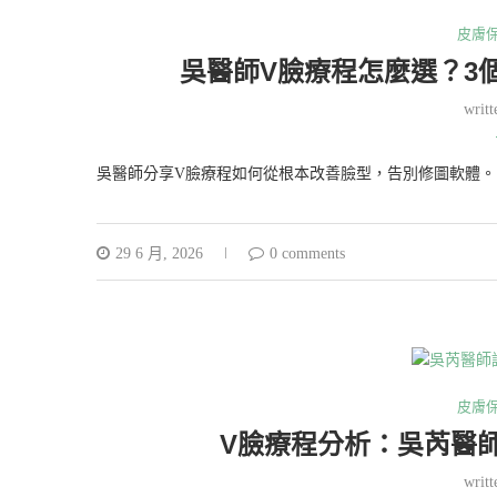
皮膚
吳醫師V臉療程怎麼選？3
writ
吳醫師分享V臉療程如何從根本改善臉型，告別修圖軟體。
29 6 月, 2026
0 comments
皮膚
V臉療程分析：吳芮醫
writ