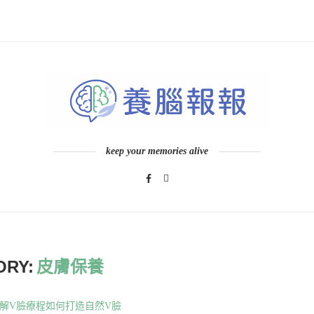
keep your memories alive
ORY:
皮膚保養