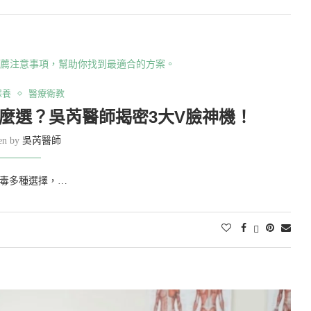
保養
醫療衛教
麼選？吳芮醫師揭密3大V臉神機！
ten by
吳芮醫師
毒多種選擇，…