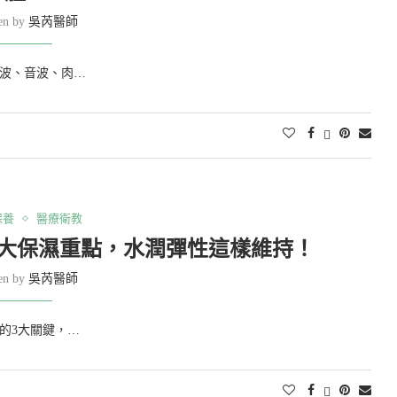
ten by
吳芮醫師
波、音波、肉…
保養
醫療衛教
3大保濕重點，水潤彈性這樣維持！
ten by
吳芮醫師
的3大關鍵，…