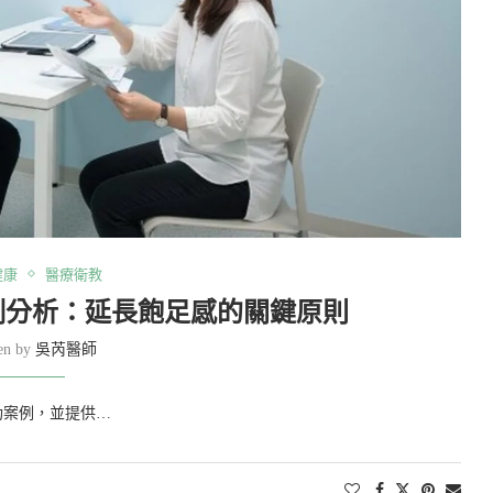
健康
醫療衛教
例分析：延長飽足感的關鍵原則
ten by
吳芮醫師
功案例，並提供…