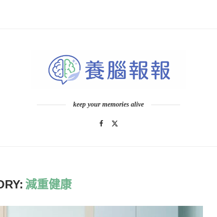
keep your memories alive
ORY:
減重健康