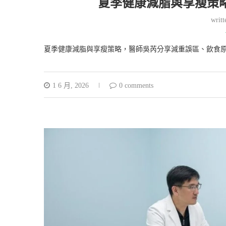
夏季健康減脂與享瘦策
writ
夏季健康減脂與享瘦策略，醫師吳芮分享減重誤區、飲食
1 6 月, 2026
0 comments