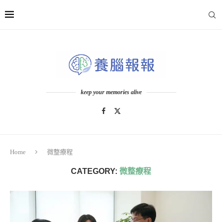
keep your memories alive
Home
微整療程
CATEGORY:
微整療程