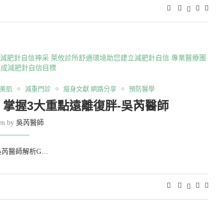
美肌
減重門診
瘦身文獻 網路分享
預防醫學
掌握3大重點遠離復胖-吳芮醫師
ten by
吳芮醫師
芮醫師解析G…