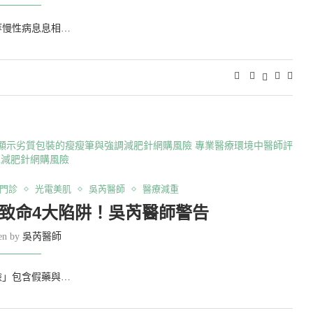
等慢性病息息相…
門診
光電美肌
吳芮醫師
醫療減重
致命4大陷阱！吳芮醫師警告
ten by
吳芮醫師
險」包含假藥與…