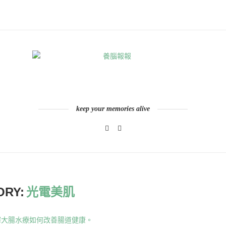
keep your memories alive
ORY:
光電美肌