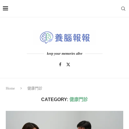
keep your memories alive
Home
健康門診
CATEGORY:
健康門診