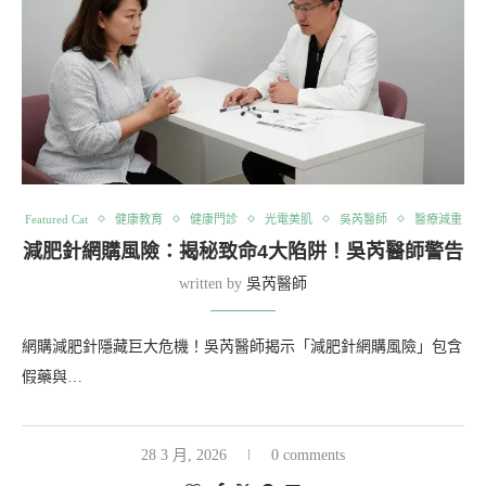
Featured Cat
健康教育
健康門診
光電美肌
吳芮醫師
醫療減重
減肥針網購風險：揭秘致命4大陷阱！吳芮醫師警告
written by
吳芮醫師
網購減肥針隱藏巨大危機！吳芮醫師揭示「減肥針網購風險」包含
假藥與…
28 3 月, 2026
0 comments