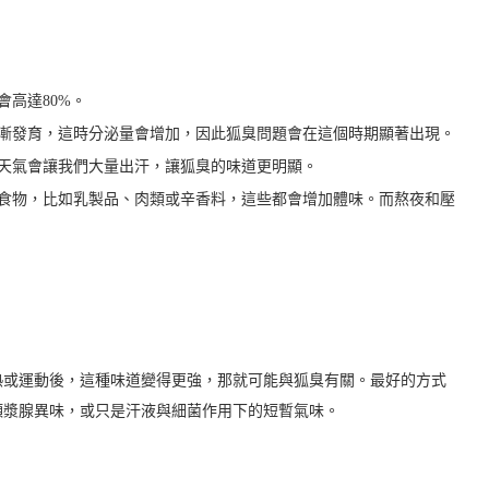
高達80%。
漸發育，這時分泌量會增加，因此狐臭問題會在這個時期顯著出現。
天氣會讓我們大量出汗，讓狐臭的味道更明顯。
食物，比如乳製品、肉類或辛香料，這些都會增加體味。而熬夜和壓
熱或運動後，這種味道變得更強，那就可能與狐臭有關。最好的方式
頂漿腺異味，或只是汗液與細菌作用下的短暫氣味。