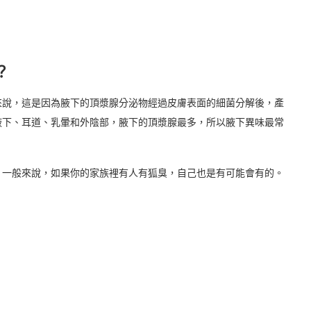
？
來說，這是因為腋下的頂漿腺分泌物經過皮膚表面的細菌分解後，產
腋下、耳道、乳暈和外陰部，腋下的頂漿腺最多，所以腋下異味最常
。一般來說，如果你的家族裡有人有狐臭，自己也是有可能會有的。