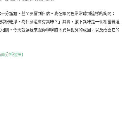
你十分尷尬，甚至影響到自信。我在診間裡常常聽到這樣的詢問：
洗得很乾淨，為什麼還會有異味？」其實，腋下異味是一個相當普遍
息相關。今天就讓我來跟你聊聊腋下異味狐臭的成因，以及改善它的
指南分析選擇】