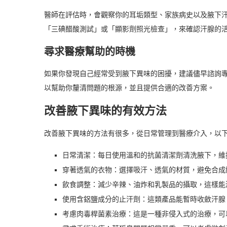
醫師在評估時，會觀察你的耳垢類型、家族病史以及腋下
「三碘醋酸測試」或「顯影劑照光檢查」，來確認汗腺的
尋求醫療幫助的時機
如果你發現自己經常受到腋下異味的困擾，建議儘早諮詢
以幫助你釐清問題的根源，並且提供合適的改善方案。
改善腋下異味的有效方法
改善腋下異味的方法有很多，從日常管理到醫療介入，以
日常清潔：每日使用溫和的抗菌清潔劑清洗腋下，維
穿著透氣的衣物：選擇吸汗、透氣的材質，避免合成
飲食調整：減少辛辣、油炸和乳製品的攝取，這樣能
使用含鋁鹽成分的止汗劑：這類產品能暫時收斂汗腺
考慮肉毒桿菌素治療：這是一種非侵入式的治療，可