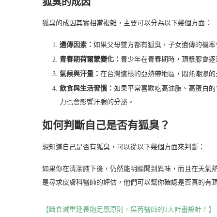
狐臭的成因
狐臭的成因其實相當複雜，主要可以分為以下幾個方面：
遺傳因素：
如果父母雙方都有狐臭，子女遺傳的機率會
青春期荷爾蒙變化：
青少年在青春期時，頂漿腺會逐
氣候與汗量：
在台灣這樣的亞熱帶地區，悶熱潮濕的
飲食與生活習慣：
如果平常喜歡吃高油脂、高蛋白的
力也會影響汗腺的分泌。
如何判斷自己是否有狐臭？
想知道自己是否有狐臭，可以從以下幾個方面來判斷：
如果你在清潔腋下後，仍然能明顯聞到異味，而且在天氣
是尋求皮膚科醫師的評估，他們可以幫你確認是否真的有
【斷食減重延長飽足感原則，吳芮醫師的3大計畫設計！】