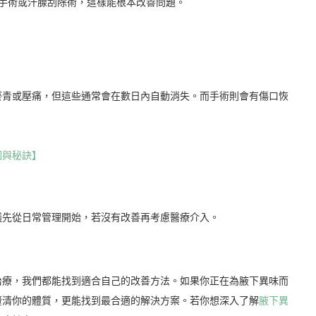
手術或汗腺刮除術，這樣能根本改善問題。
瘀青或壓痛，但這些通常會在數日內自動消失。而手術則會有傷口恢
因與秘訣】
議先從日常管理開始，若沒有改善再考慮醫療介入。
治療，我們都能找到適合自己的改善方法。如果你正在為腋下異味而
釐清你的體質，更能找到最合適的解決方案。若你想深入了解
腋下異